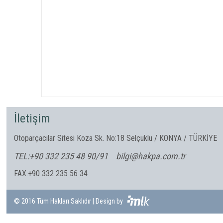
İletişim
Otoparçacılar Sitesi Koza Sk. No:18 Selçuklu / KONYA / TÜRKİYE
TEL:+90 332 235 48 90/91
bilgi@hakpa.com.tr
FAX:+90 332 235 56 34
© 2016 Tüm Hakları Saklıdır | Design by